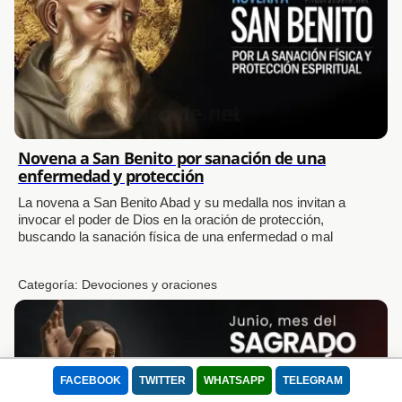
Usamos cookies para mejorar tu experiencia.
Este sitio utiliza Cookies para que pueda funcionar correctamente, mejorar
Novena a San Benito por sanación de una
enfermedad y protección
la experiencia de usuario, la velocidad y la seguridad durante su visita. Se
utilizan para adaptar el contenido de la web a las preferencias del Usuario
La novena a San Benito Abad y su medalla nos invitan a
y optimizar el uso, las cuales permiten que el dispositivo muestre
invocar el poder de Dios en la oración de protección,
buscando la sanación física de una enfermedad o mal
adecuadamente el servicio ofrecido, adaptada a sus necesidades. Puede
retirar su consentimiento u oponerse al procesamiento de datos basado en
intereses legítimos en cualquier momento haciendo clic en "Configuración"
Categoría:
Devociones y oraciones
o en nuestra Política de Cookies en este sitio web
Lee nuestra Política de Privacidad
Aceptar todo
Rechazar
FACEBOOK
TWITTER
WHATSAPP
TELEGRAM