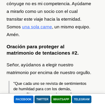
cónyuge no es mi competencia. Ayúdame
a mirarlo como un socio con el cual
transitar este viaje hacia la eternidad.
Somos
una sola carne
, un mismo equipo.
Amén.
Oración para proteger al
matrimonio de tentaciones #2.
Señor, ayúdanos a elegir nuestro
matrimonio por encima de nuestro orgullo.
"Que cada uno se revista de sentimientos
de humildad para con los demás,
porque Dios se opone a los orgullosos y
da su ayuda a los humildes". (1 Pedro 5,5)
FACEBOOK
TWITTER
WHATSAPP
TELEGRAM