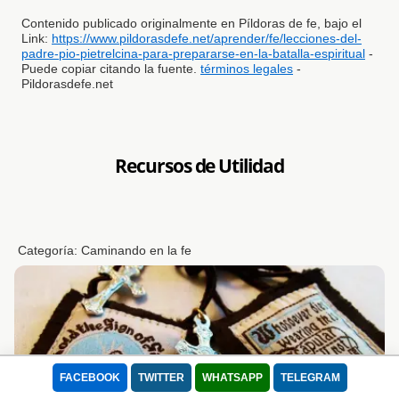
Contenido publicado originalmente en Píldoras de fe, bajo el
Link:
https://www.pildorasdefe.net/aprender/fe/lecciones-del-
padre-pio-pietrelcina-para-prepararse-en-la-batalla-espiritual
-
Puede copiar citando la fuente.
términos legales
-
Pildorasdefe.net
Recursos de Utilidad
Categoría:
Caminando en la fe
FACEBOOK
TWITTER
WHATSAPP
TELEGRAM