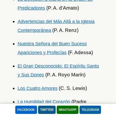
(P. A. d’Amato)
Predicadores
Advertencias del Más Allá a la Iglesia
(P. A. Renz)
Contemporánea
N
uestra Señora del Buen Suceso
(F. Adessa)
Apariciones y Profecías
El Gran Desconocido: El Espíritu Santo
(P. A. Royo Marín)
y Sus Dones
(C. S. Lewis)
Los Cuatro Amores
(Padre
La Humildad del Corazón
Gaetano M. da Bergamo)
FACEBOOK
TWITTER
WHATSAPP
TELEGRAM