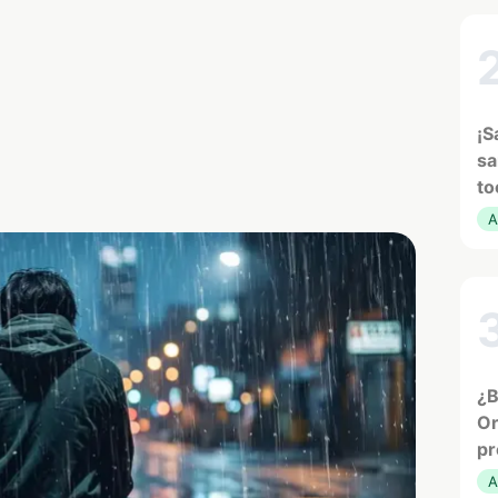
¡S
sa
to
A
¿B
Or
pr
A