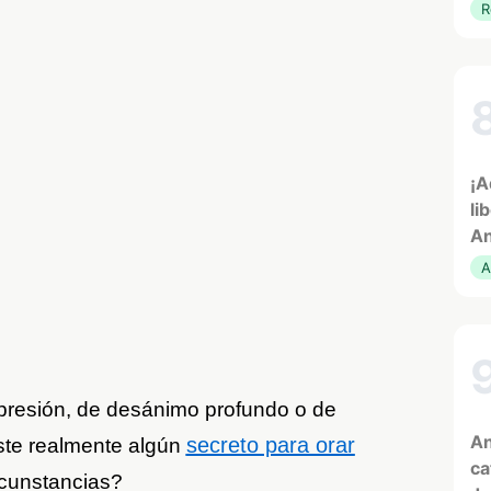
R
¡A
li
An
A
resión, de desánimo profundo o de
An
secreto para orar
ste realmente algún
ca
rcunstancias?