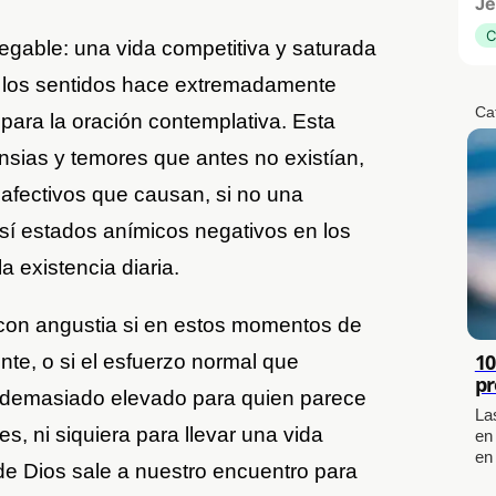
Je
C
egable: una vida competitiva y saturada
s los sentidos hace extremadamente
Ca
a para la oración contemplativa. Esta
sias y temores que antes no existían,
 afectivos que causan, si no una
sí estados anímicos negativos en los
a existencia diaria.
on angustia si en estos momentos de
10
te, o si el esfuerzo normal que
pr
es demasiado elevado para quien parece
La
es, ni siquiera para llevar una vida
en
en
de Dios sale a nuestro encuentro para