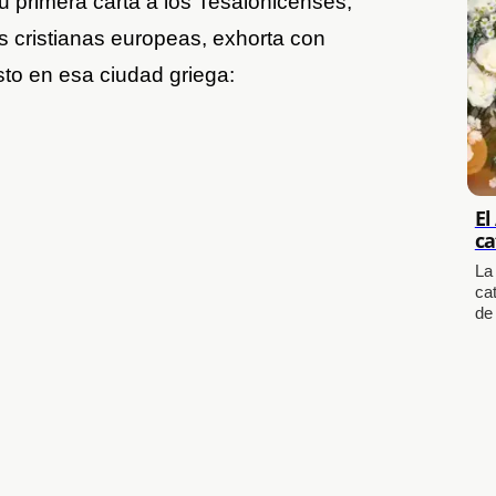
u primera carta a los Tesalonicenses,
 cristianas europeas, exhorta con
sto en esa ciudad griega:
El
ca
La
cat
de