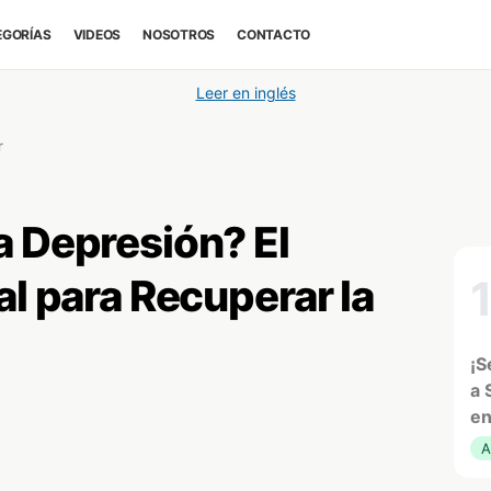
EGORÍAS
VIDEOS
NOSOTROS
CONTACTO
Leer en inglés
r
a Depresión? El
al para Recuperar la
¡S
a 
en
A