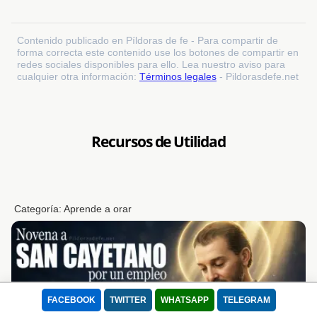
Contenido publicado en Píldoras de fe - Para compartir de
forma correcta este contenido use los botones de compartir en
redes sociales disponibles para ello. Lea nuestro aviso para
cualquier otra información:
Términos legales
- Pildorasdefe.net
Recursos de Utilidad
Categoría:
Aprende a orar
FACEBOOK
TWITTER
WHATSAPP
TELEGRAM