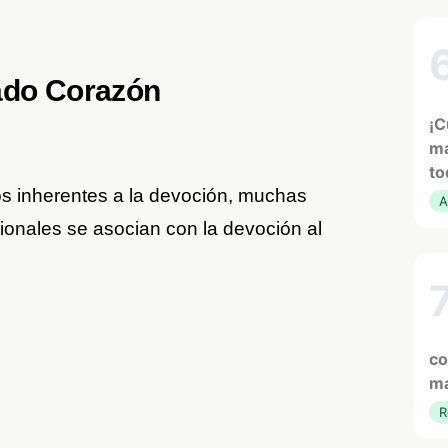
ado Corazón
¡C
ma
to
s inherentes a la devoción, muchas
A
onales se asocian con la devoción al
co
ma
R