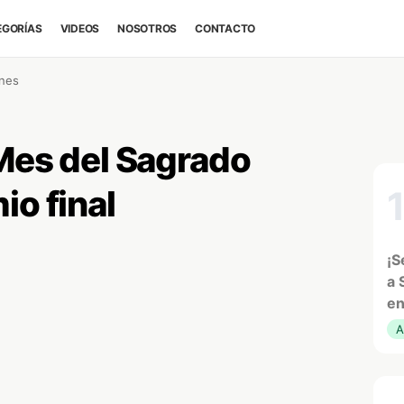
EGORÍAS
VIDEOS
NOSOTROS
CONTACTO
ones
 Mes del Sagrado
io final
¡S
a 
en
A