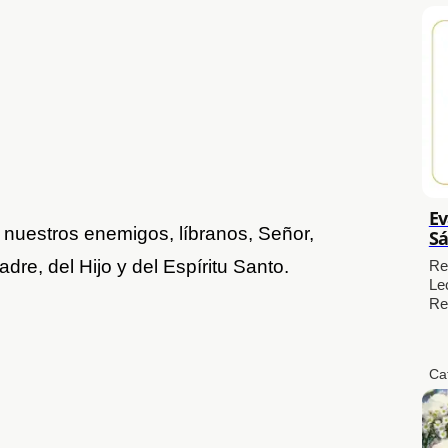
Ev
e nuestros enemigos, líbranos, Señor,
Sá
dre, del Hijo y del Espíritu Santo.
Re
Le
Re
Ca