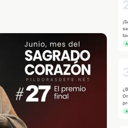
¡S
sa
to
A
¿B
Or
pr
A