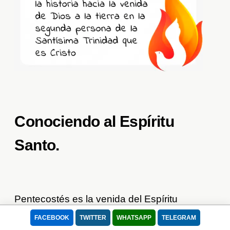
Conociendo al Espíritu
Santo.
Pentecostés es la venida del Espíritu
Santo. Con Él, la Iglesia naciente se
FACEBOOK
TWITTER
WHATSAPP
TELEGRAM