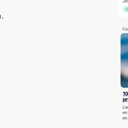
Je
C
n.
Ca
10
pr
La
en
en