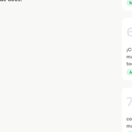
M
¡C
ma
to
A
co
ma