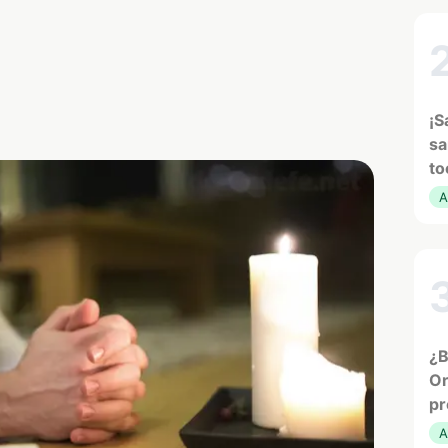
¡S
sa
to
A
¿B
Or
pr
A