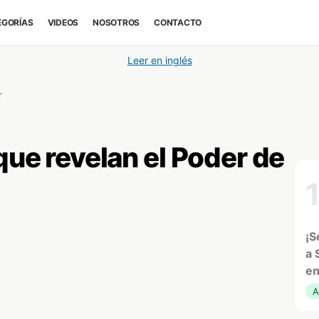
EGORÍAS
VIDEOS
NOSOTROS
CONTACTO
Leer en inglés
r
 que revelan el Poder de
¡S
a 
en
A