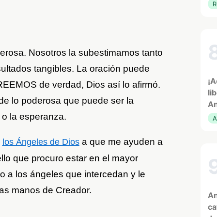
R
derosa. Nosotros la subestimamos tanto
ultados tangibles. La oración puede
¡A
REEMOS de verdad, Dios así lo afirmó.
li
 de lo poderosa que puede ser la
An
 o la esperanza.
A
a
a que me ayuden a
los Ángeles de Dios
ello que procuro estar en el mayor
o a los ángeles que intercedan y le
 las manos de Creador.
An
ca