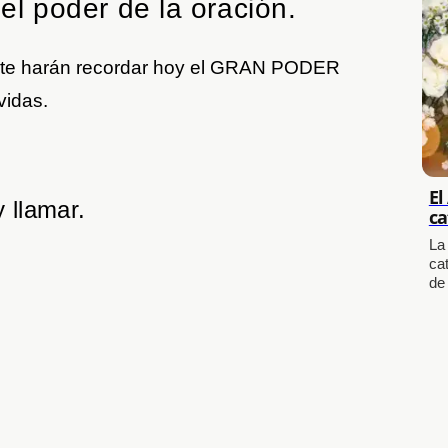
 el poder de la oración.
ue te harán recordar hoy el GRAN PODER
 vidas.
El
 llamar.
ca
La
cat
de