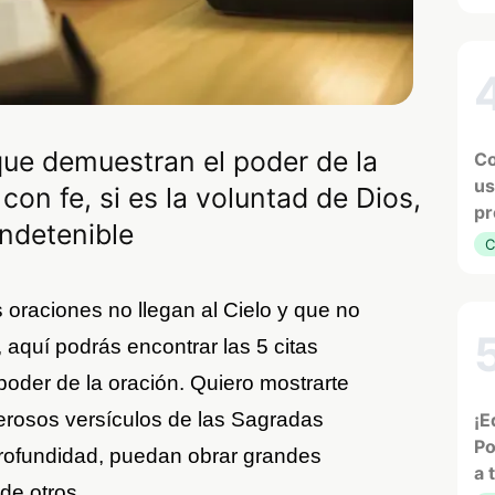
 que demuestran el poder de la
Co
us
on fe, si es la voluntad de Dios,
pr
indetenible
C
 oraciones no llegan al Cielo y que no
 aquí podrás encontrar las 5 citas
poder de la oración. Quiero mostrarte
rosos versículos de las Sagradas
¡E
Po
profundidad, puedan obrar grandes
a 
 de otros.